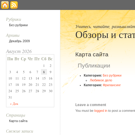
Рубрики
Без рубрики
Учитесь, читайте, размышляйте 
Обзоры и ста
Архивы
Декабрь 2009
Август 2026
Карта сайта
Пн
Вт
Ср
Чт
Пт
Сб
Вс
Публикации
1
2
3
4
5
6
7
8
9
Категория:
Без рубрики
10
11
12
13
14
15
16
Любимое дело
17
18
19
20
21
22
23
Категория:
Фрилансинг
24
25
26
27
28
29
30
31
« Дек
Leave a comment
You must be
logged in
to post a comment
Страницы
Карта сайта
Свежие записи