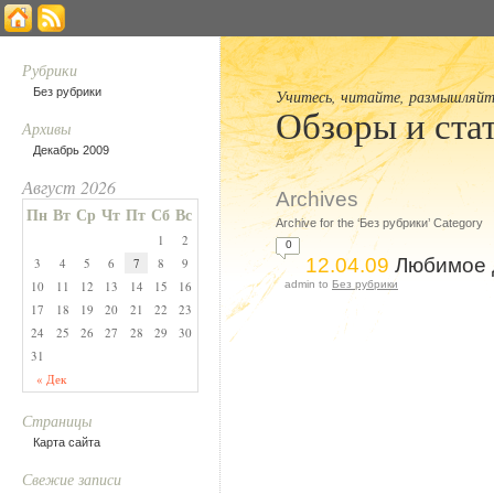
Рубрики
Без рубрики
Учитесь, читайте, размышляйте 
Обзоры и ста
Архивы
Декабрь 2009
Август 2026
Archives
Пн
Вт
Ср
Чт
Пт
Сб
Вс
Archive for the ‘Без рубрики’ Category
1
2
0
12.04.09
Любимое 
3
4
5
6
7
8
9
10
11
12
13
14
15
16
admin to
Без рубрики
17
18
19
20
21
22
23
24
25
26
27
28
29
30
31
« Дек
Страницы
Карта сайта
Свежие записи